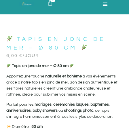
TAPIS EN JONC DE
MER – Ø 80 CM
6,00
€
/JOUR
Tapis en jonc de mer – Ø 80 cm
Apportez une touche
naturelle et bohème
à vos événements
grâce à notre tapis en jonc de mer. Son design authentique et
ses fibres naturelles créent une ambiance chaleureuse et
raffinée, idéale pour sublimer vos mises en scène.
Parfait pour les
mariages
,
cérémonies laïques
,
baptêmes
,
anniversaires
,
baby showers
ou
shootings photo
, ce tapis
s’intègre harmonieusement à tous les styles de décoration.
Diamètre :
80 cm