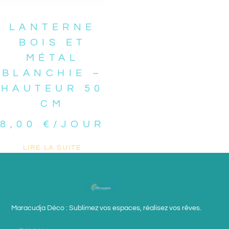
LANTERNE
BOIS ET
MÉTAL
BLANCHIE –
HAUTEUR 50
CM
8,00
€
/JOUR
LIRE LA SUITE
Maracudja Déco : Sublimez vos espaces, réalisez vos rêves.