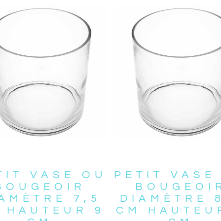
TIT VASE OU
PETIT VASE
BOUGEOIR
BOUGEOI
AMÈTRE 7,5
DIAMÈTRE 
 HAUTEUR 9
CM HAUTEU