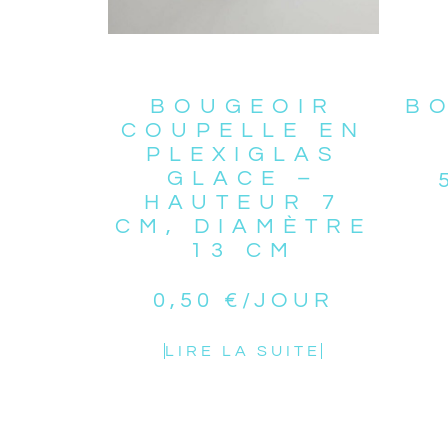
BOUGEOIR
B
COUPELLE EN
PLEXIGLAS
GLACE –
HAUTEUR 7
CM, DIAMÈTRE
13 CM
0,50
€
/JOUR
LIRE LA SUITE