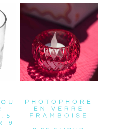
PHOTOPHORE
 OU
EN VERRE
R
FRAMBOISE
8,5
R 9