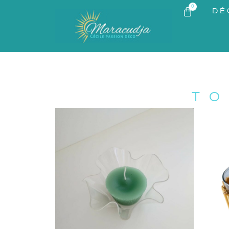
0
DÉ
TO