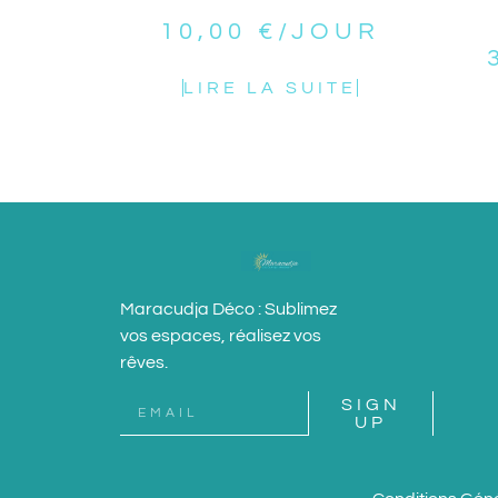
10,00
€
/JOUR
LIRE LA SUITE
Maracudja Déco : Sublimez
vos espaces, réalisez vos
rêves.
SIGN
UP