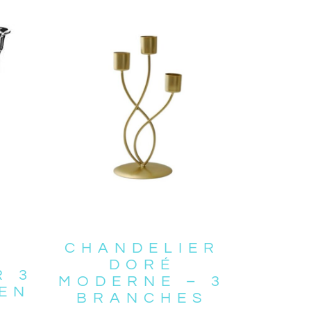
CHANDELIER
DORÉ
R 3
MODERNE – 3
EN
BRANCHES