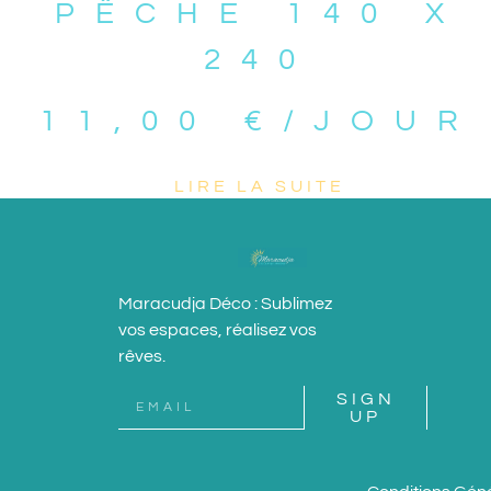
PÊCHE 140 X
240
11,00
€
/JOUR
LIRE LA SUITE
Maracudja Déco : Sublimez
vos espaces, réalisez vos
rêves.
SIGN
UP