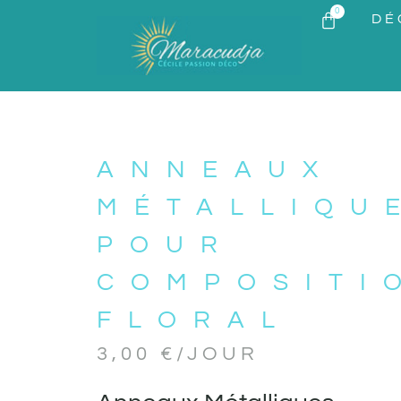
0
DÉ
ANNEAUX
MÉTALLIQU
POUR
COMPOSITI
FLORAL
3,00
€
/JOUR