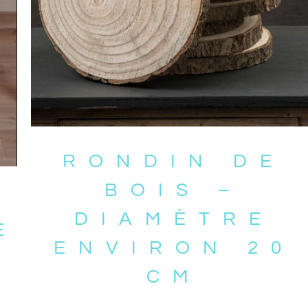
RONDIN DE
BOIS –
DIAMÈTRE
E
ENVIRON 20
CM